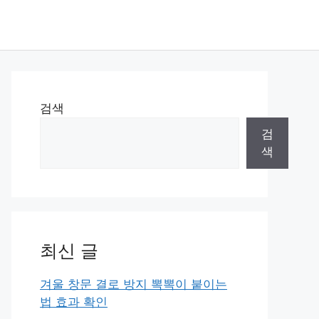
검색
검
색
최신 글
겨울 창문 결로 방지 뽁뽁이 붙이는
법 효과 확인