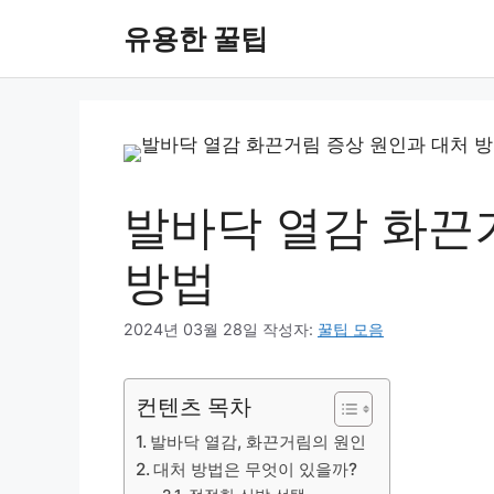
컨
유용한 꿀팁
텐
츠
로
건
너
뛰
기
발바닥 열감 화끈
방법
2024년 03월 28일
작성자:
꿀팁 모음
컨텐츠 목차
발바닥 열감, 화끈거림의 원인
대처 방법은 무엇이 있을까?