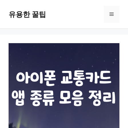
컨
텐
유용한 꿀팁
메
츠
로
뉴
건
너
뛰
기