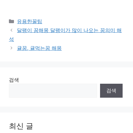
카
유용한꿀팁
테
달팽이 꿈해몽 달팽이가 많이 나오는 꿈의미 해
고
석
리
귤꿈, 귤먹는꿈 해몽
검색
검색
최신 글