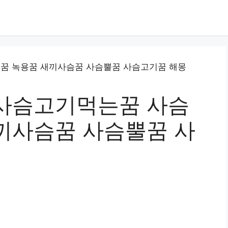
사슴고기먹는꿈 사슴
끼사슴꿈 사슴뿔꿈 사