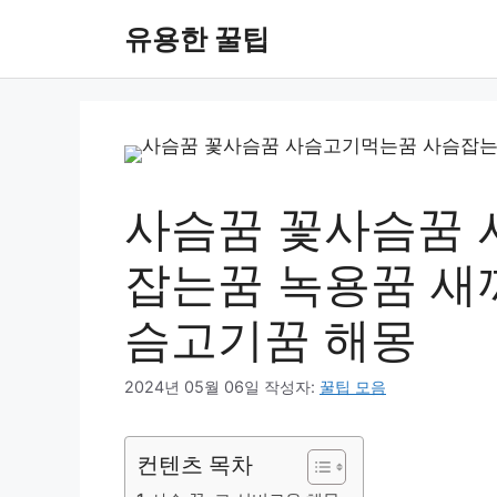
컨
유용한 꿀팁
텐
츠
로
건
너
뛰
기
사슴꿈 꽃사슴꿈 
잡는꿈 녹용꿈 새
슴고기꿈 해몽
2024년 05월 06일
작성자:
꿀팁 모음
컨텐츠 목차