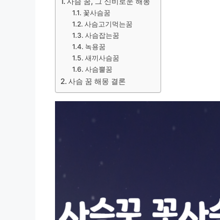
사슴 꿈, 그 신비로운 해몽
꽃사슴꿈
사슴고기먹는꿈
사슴잡는꿈
녹용꿈
새끼사슴꿈
사슴뿔꿈
사슴 꿈 해몽 결론