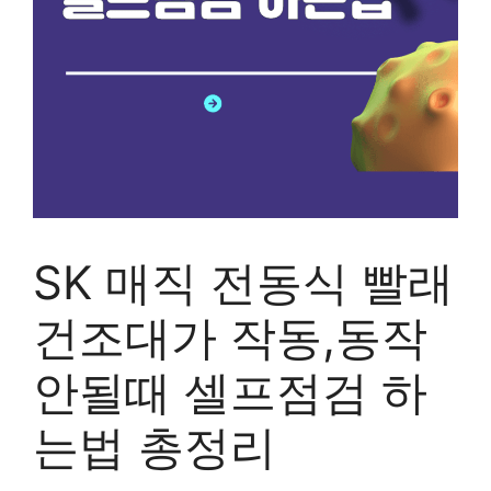
SK 매직 전동식 빨래
건조대가 작동,동작
안될때 셀프점검 하
는법 총정리