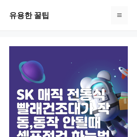
컨
텐
유용한 꿀팁
메
츠
로
뉴
건
너
뛰
기