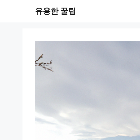
컨
유용한 꿀팁
텐
츠
로
건
너
뛰
기