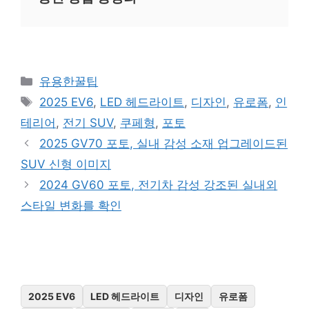
카
유용한꿀팁
테
태
2025 EV6
,
LED 헤드라이트
,
디자인
,
유로폼
,
인
고
그
테리어
,
전기 SUV
,
쿠페형
,
포토
리
2025 GV70 포토, 실내 감성 소재 업그레이드된
SUV 신형 이미지
2024 GV60 포토, 전기차 감성 강조된 실내외
스타일 변화를 확인
2025 EV6
LED 헤드라이트
디자인
유로폼