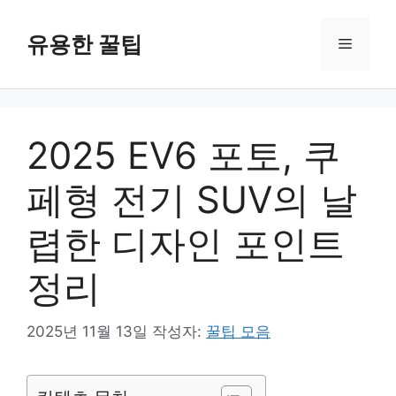
컨
텐
유용한 꿀팁
메
츠
로
뉴
건
너
2025 EV6 포토, 쿠
뛰
기
페형 전기 SUV의 날
렵한 디자인 포인트
정리
2025년 11월 13일
작성자:
꿀팁 모음