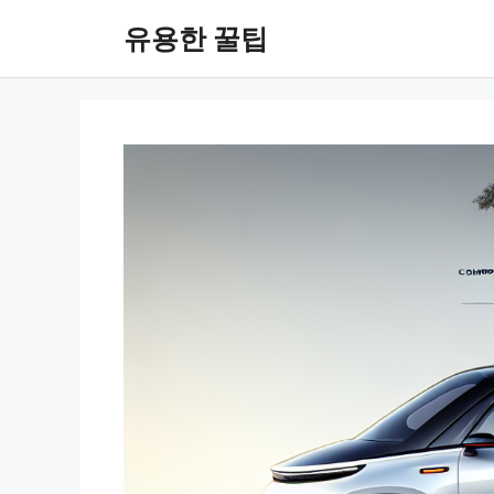
컨
유용한 꿀팁
텐
츠
로
건
너
뛰
기