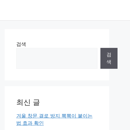
검색
검
색
최신 글
겨울 창문 결로 방지 뽁뽁이 붙이는
법 효과 확인