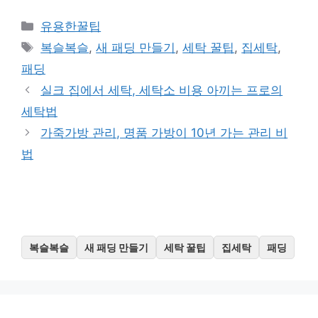
카
유용한꿀팁
테
태
복슬복슬
,
새 패딩 만들기
,
세탁 꿀팁
,
집세탁
,
고
그
패딩
리
실크 집에서 세탁, 세탁소 비용 아끼는 프로의
세탁법
가죽가방 관리, 명품 가방이 10년 가는 관리 비
법
복슬복슬
새 패딩 만들기
세탁 꿀팁
집세탁
패딩