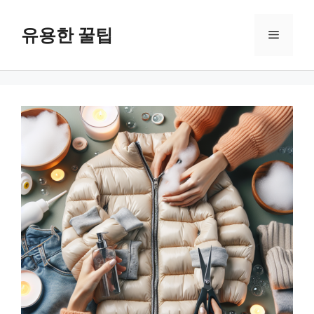
컨
텐
유용한 꿀팁
메
츠
로
뉴
건
너
뛰
기