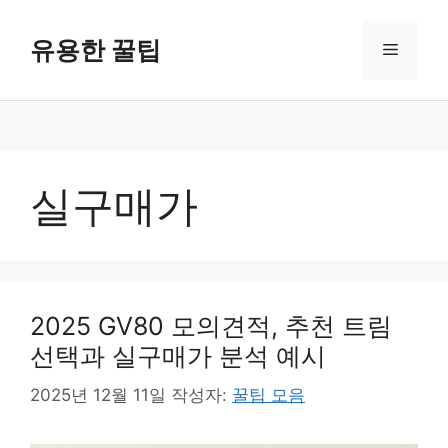
컨
텐
유용한 꿀팁
메
츠
로
뉴
건
너
뛰
기
실구매가
2025 GV80 모의견적, 추천 트림
선택과 실구매가 분석 예시
2025년 12월 11일
작성자:
꿀팁 모음