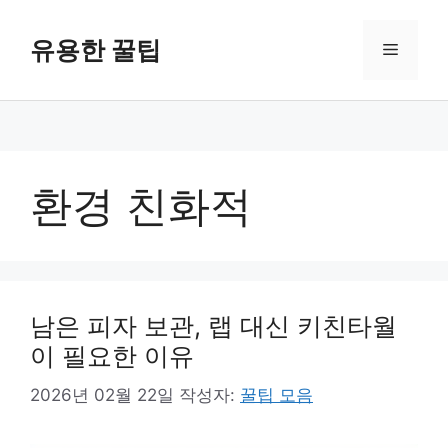
컨
텐
유용한 꿀팁
메
츠
로
뉴
건
너
뛰
기
환경 친화적
남은 피자 보관, 랩 대신 키친타월
이 필요한 이유
2026년 02월 22일
작성자:
꿀팁 모음