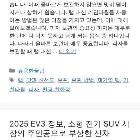
습니다. 이때 올바르게 보관하지 않으면 맛이 떨어
지거나 상하기 쉽습니다. 랩 대신 키친타월을 사용
하는 방법은 많은 이점을 가지고 있는데, 이에 대해
알아보겠습니다. 피자 보관의 중요성 피자는 대부분
한 번에 다 먹지 못하고 남게 되는 음식 중 하나입니
다. 따라서 올바른 보관이 매우 중요합니다. 피자를
보관할 때 랩 대신 …
더 읽기
카
유용한꿀팁
테
태
랩
,
맛과 신선도
,
보관
,
보관 방법
,
재가열 팁
,
키
고
그
친타월
,
피자
,
환경 친화적
리
2025 EV3 정보, 소형 전기 SUV 시
장의 주인공으로 부상한 신차