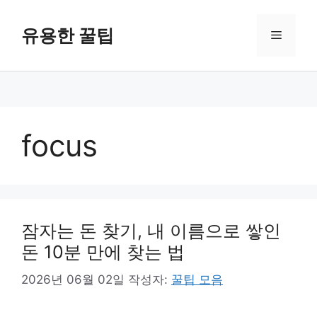
컨
텐
유용한 꿀팁
메
츠
로
뉴
건
너
뛰
기
focus
잠자는 돈 찾기, 내 이름으로 쌓인
돈 10분 만에 찾는 법
2026년 06월 02일
작성자:
꿀팁 모음