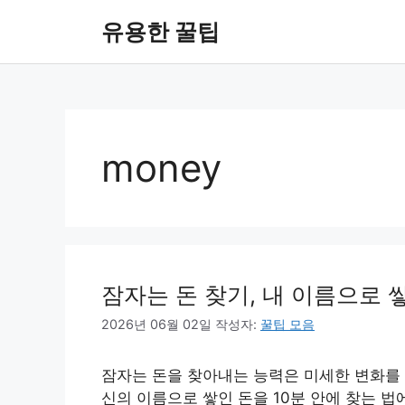
컨
유용한 꿀팁
텐
츠
로
건
너
뛰
money
기
잠자는 돈 찾기, 내 이름으로 쌓
2026년 06월 02일
작성자:
꿀팁 모음
잠자는 돈을 찾아내는 능력은 미세한 변화를 
신의 이름으로 쌓인 돈을 10분 안에 찾는 