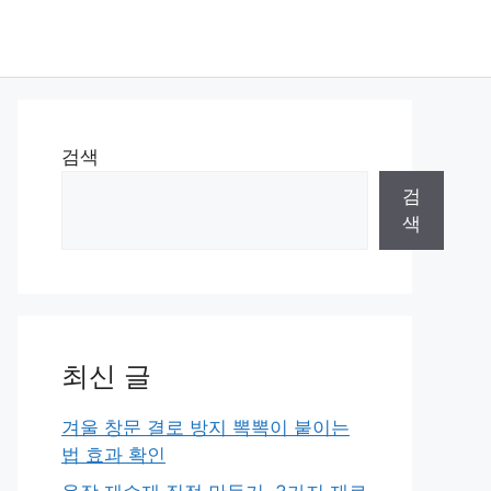
검색
검
색
최신 글
겨울 창문 결로 방지 뽁뽁이 붙이는
법 효과 확인