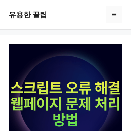
컨
텐
유용한 꿀팁
메
츠
로
뉴
건
너
뛰
기