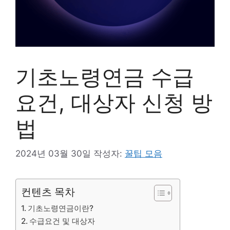
기초노령연금 수급
요건, 대상자 신청 방
법
2024년 03월 30일
작성자:
꿀팁 모음
컨텐츠 목차
기초노령연금이란?
수급요건 및 대상자