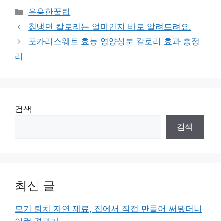
카
유용한꿀팁
테
칡냉면 칼로리는 얼마인지 바로 알려드려요.
고
포카리스웨트 효능 영양성분 칼로리 효과 총정
리
리
검색
검색
최신 글
모기 퇴치 자연 재료, 집에서 직접 만들어 써봤더니