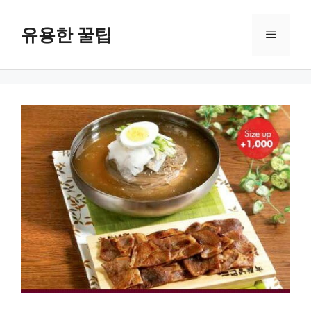
컨
텐
유용한 꿀팁
메
츠
로
뉴
건
너
뛰
기