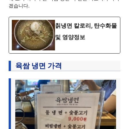
겠습니다.
칡냉면 칼로리, 탄수화물
및 영양정보
육쌈 냉면 가격